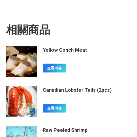
相關商品
Yellow Conch Meat
查看內容
Canadian Lobster Tails (2pcs)
查看內容
Raw Peeled Shrimp