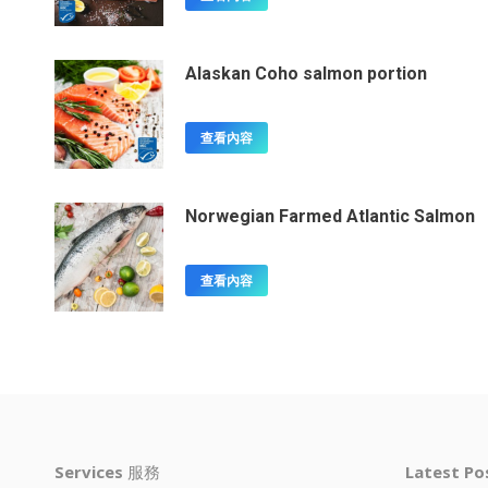
Alaskan Coho salmon portion
查看內容
Norwegian Farmed Atlantic Salmon
查看內容
Services
服務
Latest P