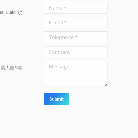
Name *
al Building
E-mail *
Telephone *
Company
Message
業大廈8樓
Submit