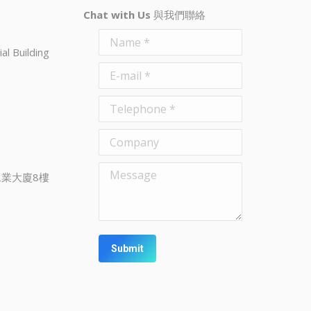
Chat with Us
與我們聯絡
Name *
al Building
E-mail *
Telephone *
Company
Message
業大廈8樓
Submit