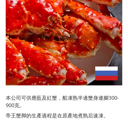
本公司可供應藍及紅蟹，船凍熟半邊蟹身連腳300-
900克。
帝王蟹脚的生產過程是在原產地煮熟后速凍。